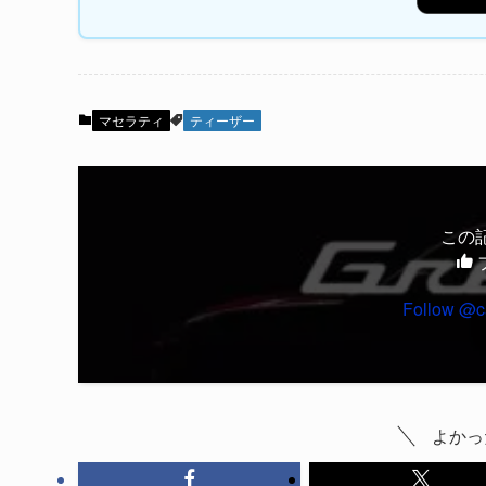
マセラティ
ティーザー
この
Follow @c
よかっ