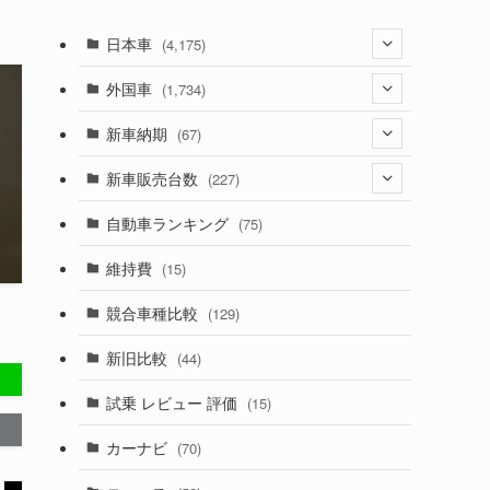
日本車
(4,175)
(1,321)
外国車
(1,734)
(330)
(274)
新車納期
(67)
(526)
(188)
(28)
新車販売台数
(227)
(600)
(242)
(8)
(21)
自動車ランキング
(75)
(357)
(165)
(12)
(10)
維持費
(15)
(328)
(85)
(7)
(11)
競合車種比較
(129)
(194)
(84)
(3)
(7)
新旧比較
(44)
(230)
(14)
(3)
(5)
試乗 レビュー 評価
(15)
(253)
(222)
(5)
(7)
カーナビ
(70)
(58)
(50)
(1)
(5)