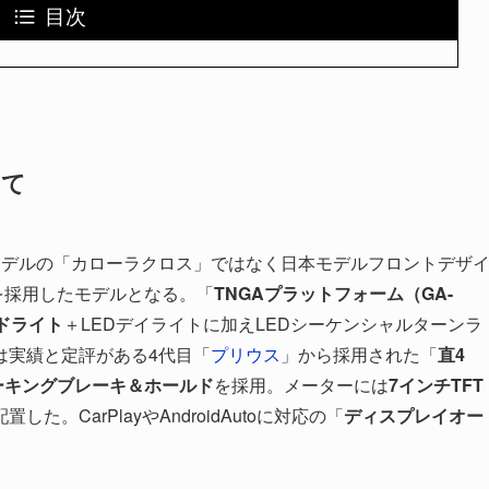
目次
いて
モデルの「カローラクロス」ではなく日本モデルフロントデザ
を採用したモデルとなる。「
TNGAプラットフォーム（GA-
ッドライト
＋LEDデイライトに加えLEDシーケンシャルターンラ
は実績と定評がある4代目「
プリウス
」から採用された「
直4
ーキングブレーキ＆ホールド
を採用。メーターには
7インチTFT
。CarPlayやAndroidAutoに対応の「
ディスプレイオー