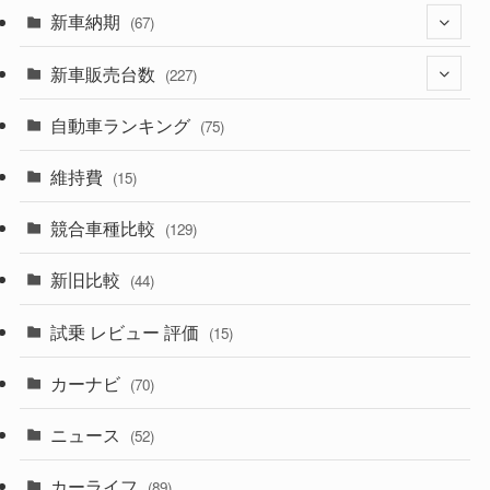
(329)
新車納期
(274)
(67)
(525)
(188)
新車販売台数
(28)
(227)
(599)
(242)
(8)
自動車ランキング
(21)
(75)
(357)
(165)
(12)
(10)
維持費
(15)
(328)
(85)
(7)
(11)
競合車種比較
(129)
(194)
(84)
(3)
(7)
新旧比較
(44)
(230)
(14)
(3)
(5)
試乗 レビュー 評価
(15)
(253)
(222)
(5)
(7)
カーナビ
(70)
(58)
(50)
(1)
(5)
ニュース
(52)
(43)
(28)
(8)
カーライフ
(27)
(6)
(89)