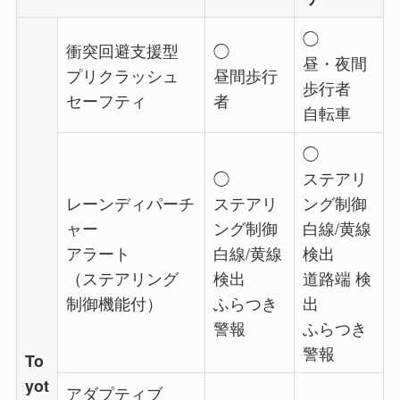
◯
衝突回避支援型
◯
昼・夜間
プリクラッシュ
昼間歩行
歩行者
セーフティ
者
自転車
◯
◯
ステアリ
レーンディパーチ
ステアリ
ング制御
ャー
ング制御
白線/黄線
アラート
白線/黄線
検出
（ステアリング
検出
道路端 検
制御機能付）
ふらつき
出
警報
ふらつき
警報
To
yot
アダプティブ