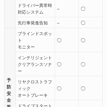
ドライバー異常時
–
◯
対応システム
先行車発進告知
–
◯
ブラインドスポッ
ト
◯
◯
モニター
インテリジェント
クリアランスソナ
◯
◯
ー
予
リヤクロストラフ
防
ィック
◯
◯
安
オートブレーキ
全
ドライブスタート
装