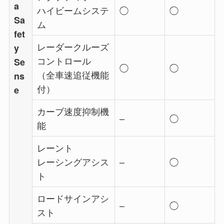
a
ハイビームシステ
◯
◯
Sa
ム
fet
レーダークルーズ
y
コントロール
Se
◯
◯
（全車速追従機能
ns
付）
e
カーブ速度抑制機
–
◯
能
レーント
レーシングアシス
–
◯
ト
ロードサインアシ
–
◯
スト