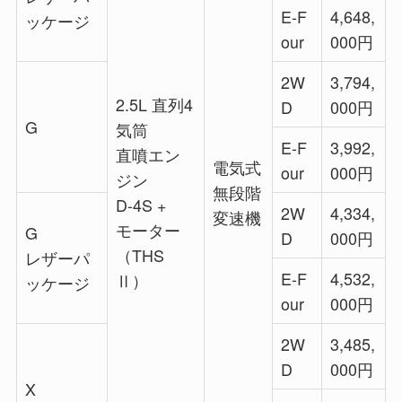
E-F
4,648,
ッケージ
our
000円
2W
3,794,
2.5L 直列4
D
000円
G
気筒
E-F
3,992,
直噴エン
電気式
our
000円
ジン
無段階
D-4S +
2W
4,334,
変速機
モーター
G
D
000円
（THS
レザーパ
E-F
4,532,
Ⅱ）
ッケージ
our
000円
2W
3,485,
D
000円
X