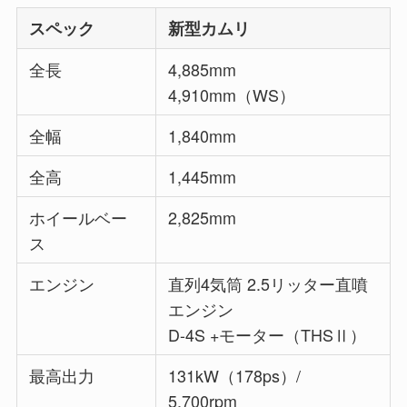
スペック
新型カムリ
全長
4,885mm
4,910mm（WS）
全幅
1,840mm
全高
1,445mm
ホイールベー
2,825mm
ス
エンジン
直列4気筒 2.5リッター直噴
エンジン
D-4S +モーター（THSⅡ）
最高出力
131kW（178ps）/
5,700rpm