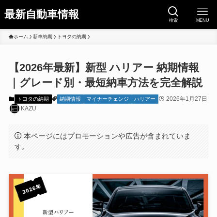
最新自動車情報
検索
MENU
ホーム
新車納期
トヨタの納期
【2026年最新】新型 ハリアー 納期情報
｜グレード別・最短納車方法を完全解説
2026年1月27日
トヨタの納期
納期情報
マイナーチェンジ
ハリアー
KAZU
本ページにはプロモーションや広告が含まれていま
す。