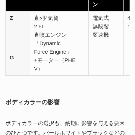
ン
Z
直列4気筒
電気式
4W
2.5L
無段階
r）
直噴エンジン
変速機
「Dynamic
Force Engine」
G
+モーター（PHE
V）
ボディカラーの影響
ボディカラーの選択も、納期に影響を与える要因
のひとつです。パールホワイトやブラックなどの