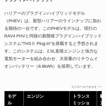
ハリアーのプラグインハイブリッドモデル
（PHEV）は、新型ハリアーのラインナップに加わ
る期待の一台です。このPHEVモデルは、現行の
RAV4 PHVと同様の新開発プラグインハイブリッド
システム"THSⅡ Plug-in"を搭載すると予想されま
す。このシステムは、2.5L直噴エンジンと強力な
電気モーターを組み合わせ、大容量のリチウムイ
オンバッテリー（8.8kWh）を採用しています。
スクロールできます
モデ
エンジン
トランス
駆
ル
ミッショ
方