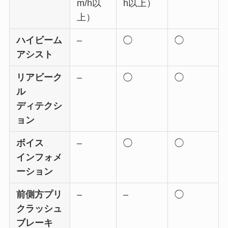
m/h以
h以上）
上）
ハイビーム
–
◯
◯
アシスト
リアビーク
–
◯
◯
ル
ディテクシ
ョン
ボイス
–
◯
◯
インフォメ
ーション
前側方プリ
–
–
◯
クラッシュ
ブレーキ