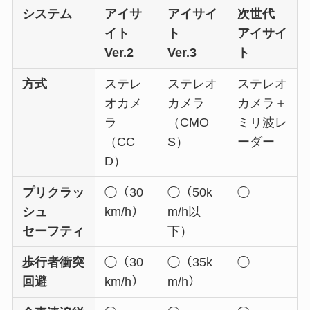
システム
アイサ
アイサイ
次世代
イト
ト
アイサイ
Ver.2
Ver.3
ト
方式
ステレ
ステレオ
ステレオ
オカメ
カメラ
カメラ＋
ラ
（CMO
ミリ波レ
（CC
S）
ーダー
D）
プリクラッ
◯（30
◯（50k
◯
シュ
km/h）
m/h以
セーフティ
下）
歩行者衝突
◯（30
◯（35k
◯
回避
km/h）
m/h）