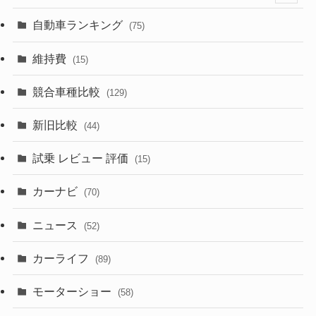
(599)
(242)
(8)
(21)
自動車ランキング
(75)
(357)
(165)
(12)
(10)
維持費
(15)
(328)
(85)
(7)
(11)
競合車種比較
(129)
(194)
(84)
(3)
(7)
新旧比較
(44)
(230)
(14)
(3)
(5)
試乗 レビュー 評価
(15)
(253)
(222)
(5)
(7)
カーナビ
(70)
(58)
(50)
(1)
(5)
ニュース
(52)
(43)
(28)
(8)
カーライフ
(27)
(6)
(89)
(1)
(9)
(26)
モーターショー
(58)