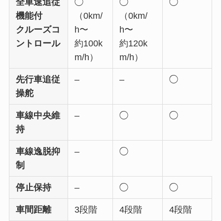
全車速追従
◯
◯
◯
機能付
（0km/
（0km/
クルーズコ
h〜
h〜
ントロール
約100k
約120k
m/h）
m/h）
先行車追従
–
–
◯
操舵
車線中央維
–
◯
◯
持
車線逸脱抑
–
◯
制
停止保持
–
◯
◯
車間距離
3段階
4段階
4段階