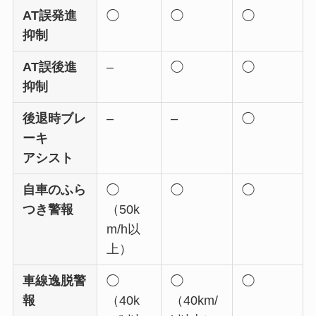
AT誤発進
◯
◯
◯
抑制
AT誤後進
–
◯
◯
抑制
後退時ブレ
–
–
◯
ーキ
アシスト
自車のふら
◯
◯
◯
つき警報
（50k
m/h以
上）
車線逸脱警
◯
◯
◯
報
（40k
（40km/