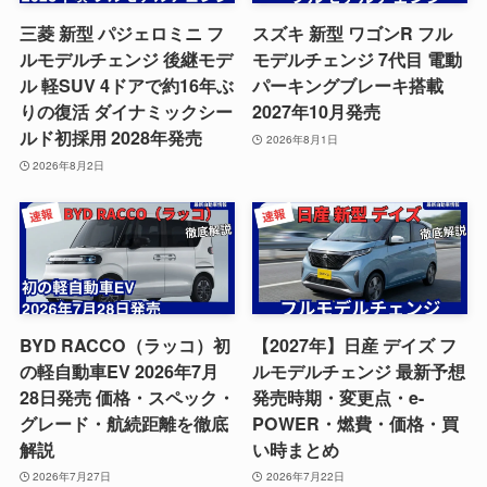
三菱 新型 パジェロミニ フ
スズキ 新型 ワゴンR フル
ルモデルチェンジ 後継モデ
モデルチェンジ 7代目 電動
ル 軽SUV 4ドアで約16年ぶ
パーキングブレーキ搭載
りの復活 ダイナミックシー
2027年10月発売
ルド初採用 2028年発売
2026年8月1日
2026年8月2日
BYD RACCO（ラッコ）初
【2027年】日産 デイズ フ
の軽自動車EV 2026年7月
ルモデルチェンジ 最新予想
28日発売 価格・スペック・
発売時期・変更点・e-
グレード・航続距離を徹底
POWER・燃費・価格・買
解説
い時まとめ
2026年7月27日
2026年7月22日