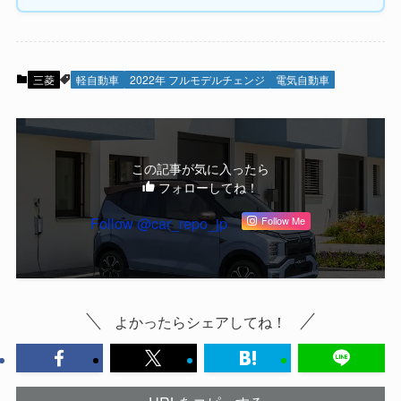
三菱
軽自動車
2022年 フルモデルチェンジ
電気自動車
この記事が気に入ったら
フォローしてね！
Follow @car_repo_jp
Follow Me
よかったらシェアしてね！