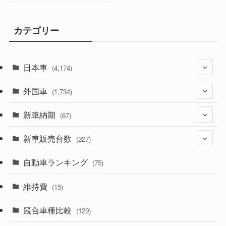
カテゴリー
日本車
(4,174)
外国車
(1,321)
(1,734)
(329)
新車納期
(274)
(67)
(526)
(188)
新車販売台数
(28)
(227)
(600)
(242)
(8)
自動車ランキング
(21)
(75)
(357)
(165)
(12)
(10)
維持費
(15)
(328)
(85)
(7)
(11)
競合車種比較
(129)
(194)
(84)
(3)