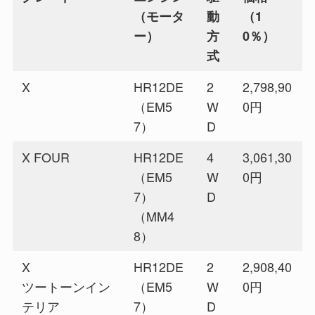
（モータ
動
（1
ー）
方
0％）
式
X
HR12DE
2
2,798,90
（EM5
W
0円
7）
D
X FOUR
HR12DE
4
3,061,30
（EM5
W
0円
7）
D
（MM4
8）
X
HR12DE
2
2,908,40
ツートーンイン
（EM5
W
0円
テリア
7）
D