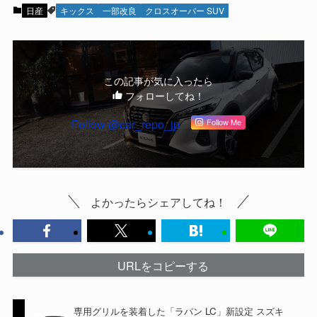
日産
キックス
一部改良
クロスオーバー SUV
この記事が気に入ったら
フォローしてね！
Follow @car_repo_jp
Follow Me
よかったらシェアしてね！
URLをコピーする
専用グリルを装着した「ラパン LC」新設定 スズキ