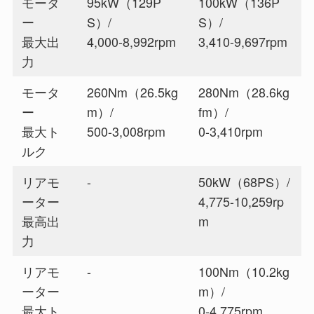
モータ
95kW（129P
100kW（136P
ー
S）/
S）/
最大出
4,000-8,992rpm
3,410-9,697rpm
力
モータ
260Nm（26.5kg
280Nm（28.6kg
ー
m）/
fm）/
最大ト
500-3,008rpm
0-3,410rpm
ルク
リアモ
-
50kW（68PS）/
ーター
4,775-10,259rp
最高出
m
力
リアモ
-
100Nm（10.2kg
ーター
m）/
最大ト
0-4,775rpm