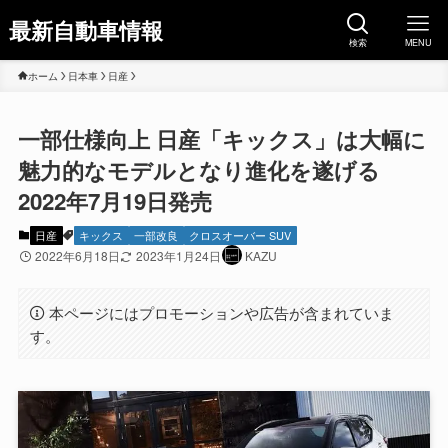
最新自動車情報
検索
MENU
ホーム
日本車
日産
一部仕様向上 日産「キックス」は大幅に
魅力的なモデルとなり進化を遂げる
2022年7月19日発売
日産
キックス
一部改良
クロスオーバー SUV
2022年6月18日
2023年1月24日
KAZU
本ページにはプロモーションや広告が含まれていま
す。