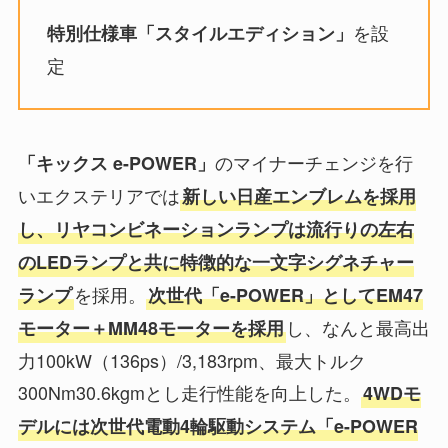
を設
特別仕様車「スタイルエディション」
定
のマイナーチェンジを行
「キックス e-POWER」
いエクステリアでは
新しい日産エンブレムを採用
し、リヤコンビネーションランプは流行りの左右
のLEDランプと共に特徴的な一文字シグネチャー
を採用。
ランプ
次世代「e-POWER」としてEM47
し、なんと最高出
モーター＋MM48モーターを採用
力100kW（136ps）/3,183rpm、最大トルク
300Nm30.6kgmとし走行性能を向上した。
4WDモ
デルには次世代電動4輪駆動システム「e-POWER