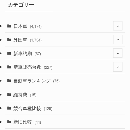
カテゴリー
日本車
(4,174)
外国車
(1,321)
(1,734)
(329)
新車納期
(274)
(67)
(526)
(188)
新車販売台数
(28)
(227)
(600)
(242)
(8)
自動車ランキング
(21)
(75)
(357)
(165)
(12)
(10)
維持費
(15)
(328)
(85)
(7)
(11)
競合車種比較
(129)
(194)
(84)
(3)
(7)
新旧比較
(44)
(230)
(14)
(3)
(5)