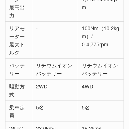
最高出
m
力
リアモ
-
100Nm（10.2kg
ーター
m）/
最大ト
0-4,775rpm
ルク
バッテ
リチウムイオン
リチウムイオン
リー
バッテリー
バッテリー
駆動方
2WD
4WD
式
乗車定
5名
5名
員
WLTC
23.0km/L
19.2km/L