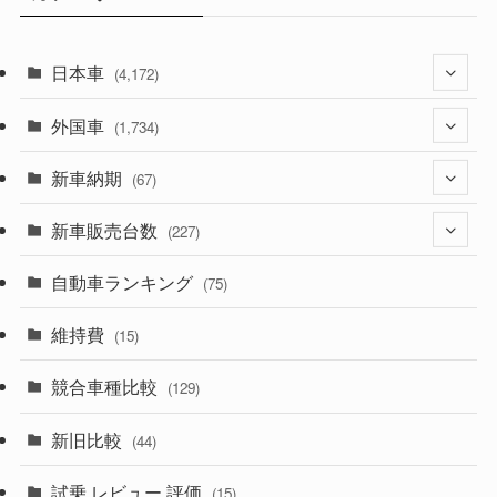
日本車
(4,172)
外国車
(1,321)
(1,734)
(329)
新車納期
(274)
(67)
(525)
(188)
新車販売台数
(28)
(227)
(599)
(242)
(8)
自動車ランキング
(21)
(75)
(357)
(165)
(12)
(10)
維持費
(15)
(328)
(85)
(7)
(11)
競合車種比較
(129)
(194)
(84)
(3)
(7)
新旧比較
(44)
(230)
(14)
(3)
(5)
試乗 レビュー 評価
(15)