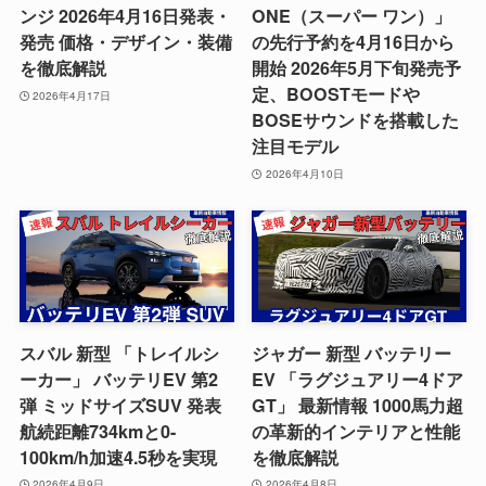
ンジ 2026年4月16日発表・
ONE（スーパー ワン）」
発売 価格・デザイン・装備
の先行予約を4月16日から
を徹底解説
開始 2026年5月下旬発売予
定、BOOSTモードや
2026年4月17日
BOSEサウンドを搭載した
注目モデル
2026年4月10日
スバル 新型 「トレイルシ
ジャガー 新型 バッテリー
ーカー」 バッテリEV 第2
EV 「ラグジュアリー4ドア
弾 ミッドサイズSUV 発表
GT」 最新情報 1000馬力超
航続距離734kmと0-
の革新的インテリアと性能
100km/h加速4.5秒を実現
を徹底解説
2026年4月9日
2026年4月8日