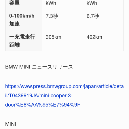
容量
kWh
kWh
0-100km/h
7.3秒
6.7秒
加速
一充電走行
305km
402km
距離
BMW MINI ニュースリリース
https://www.press.bmwgroup.com/japan/article/deta
il/T0439919JA/mini-cooper-3-
door%E8%AA%95%E7%94%9F
MINI