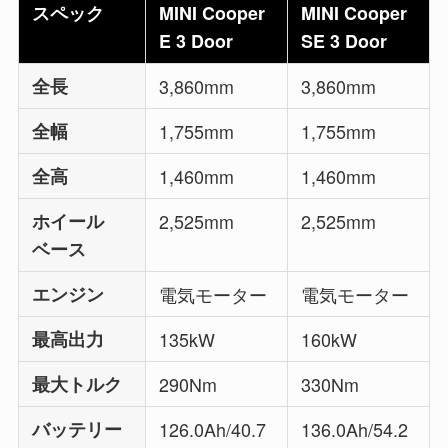
スペック
MINI Cooper
MINI Cooper
E 3 Door
SE 3 Door
全長
3,860mm
3,860mm
全幅
1,755mm
1,755mm
全高
1,460mm
1,460mm
ホイール
2,525mm
2,525mm
ベース
エンジン
電気モーター
電気モーター
最高出力
135kW
160kW
最大トルク
290Nm
330Nm
バッテリー
126.0Ah/40.7
136.0Ah/54.2