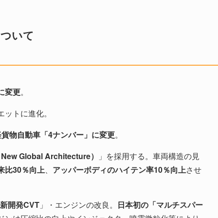
について
に変更
。
エットに進化。
軽貨物自動車「4ナンバー」に変更
。
ew Global Architecture）
」を採用する。車両構造の見
来比30％向上
、
アッパーボディのハイテン率10％向上
させ
新開発CVT
」・エンジンの改良。
日本初の「マルチスパー