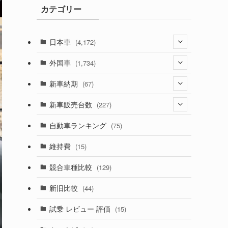
カテゴリー
ブ
日本車
(4,172)
(1,321)
外国車
(1,734)
(329)
(274)
新車納期
(67)
(525)
(188)
(28)
新車販売台数
(227)
(599)
(242)
(8)
(21)
自動車ランキング
(75)
(357)
(165)
(12)
(10)
維持費
(15)
(328)
(85)
(7)
(11)
競合車種比較
(129)
(194)
(84)
(3)
(7)
新旧比較
(44)
(230)
(14)
(3)
(5)
試乗 レビュー 評価
(15)
(253)
(222)
(5)
(7)