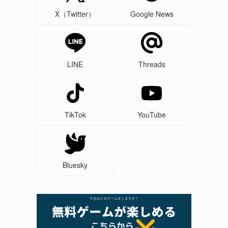
X（Twitter）
Google News
LINE
Threads
TikTok
YouTube
ト
Bluesky