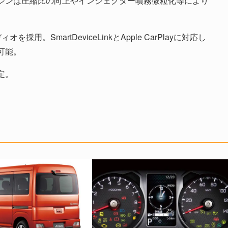
ジンは圧縮比の向上やインジェクター噴霧微粒化等により
。SmartDeviceLinkとApple CarPlayに対応し
可能。
定。