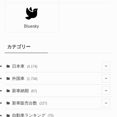
Bluesky
カテゴリー
日本車
(4,174)
(1,321)
外国車
(1,734)
(329)
(274)
新車納期
(67)
(526)
(188)
(28)
新車販売台数
(227)
(600)
(242)
(8)
(21)
自動車ランキング
(75)