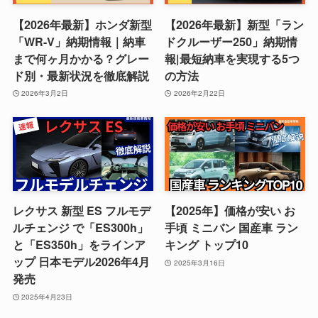
【2026年最新】ホンダ新型
【2026年最新】新型「ラン
「WR-V」納期情報｜納車
ドクルーザー250」納期情
まで何ヶ月かかる？グレー
報|最短納車を実現する5つ
ド別・最新状況を徹底解説
の方法
2026年3月2日
2026年2月22日
レクサス 新型 ES フルモデ
【2025年】価格が安い お
ルチェンジ で「ES300h」
手頃 ミニバン 国産車 ラン
と「ES350h」をラインア
キング トップ10
ップ 日本モデル2026年4月
2025年3月16日
発売
2025年4月23日