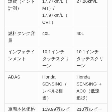
燃費（インド
17.77km/L（
27.26km/L
計測）
MT）/
17.97km/L（
CVT）
燃料タンク容
40L
40L
量
インフォテイ
10.1インチ
10.1インチ
ンメント
タッチスクリ
タッチスクリ
ーン
ーン
ADAS
Honda
Honda
SENSING（
SENSING ＋
レベル2相
ACC（低速
当）
追従）
車両本体価格
119.99万ルピ
210万ルピー