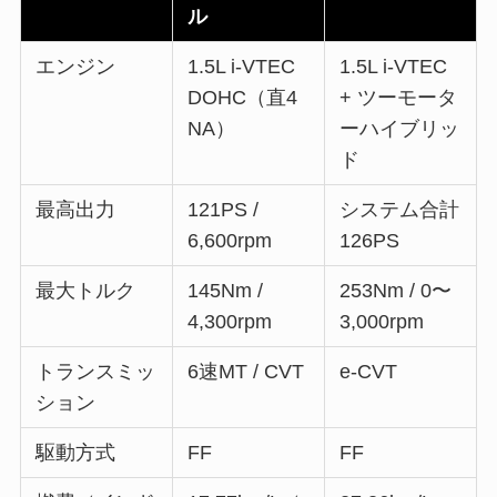
ル
エンジン
1.5L i-VTEC
1.5L i-VTEC
DOHC（直4
+ ツーモータ
NA）
ーハイブリッ
ド
最高出力
121PS /
システム合計
6,600rpm
126PS
最大トルク
145Nm /
253Nm / 0〜
4,300rpm
3,000rpm
トランスミッ
6速MT / CVT
e-CVT
ション
駆動方式
FF
FF