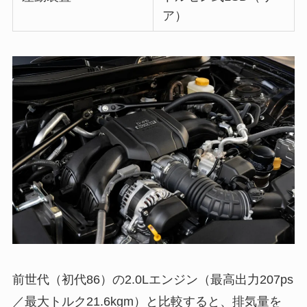
ア）
前世代（初代86）の2.0Lエンジン（最高出力207ps
／最大トルク21.6kgm）と比較すると、排気量を