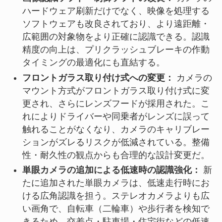
ハードウェア刷新だけでなく、映像を処理する
ソフトウェアも改良されており、より遠距離・
広範囲の対象物をより正確に認識できる。認識
精度の向上は、プリクラッシュブレーキの作動
タイミングの最適化にも直結する。
フロントガラス取り付け式への変更：
カメラの
マウント方式がフロントガラス取り付け式に変
更され、さらにレンズフードが採用された。こ
れによりドライバーや同乗者がレンズに誤って
触れることがなくなり、カメラのキャリブレー
ションがズレるリスクが低減されている。整備
性・耐久性の観点からも合理的な設計変更だ。
単眼カメラの追加による低速時の認識強化：
新
たに追加された単眼カメラは、低速走行時にお
ける広角認識を担う。ステレオカメラよりも広
い画角で、自転車（二輪車）や歩行者を検知で
きるため、交差点・駐車場・住宅街などの低速