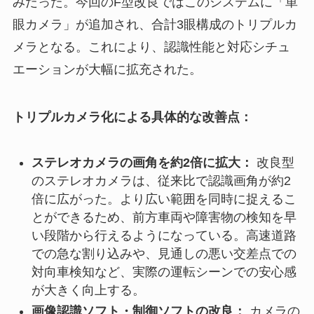
みだった。今回のF型改良ではこのシステムに「単
眼カメラ」が追加され、合計3眼構成のトリプルカ
メラとなる。これにより、認識性能と対応シチュ
エーションが大幅に拡充された。
トリプルカメラ化による具体的な改善点：
ステレオカメラの画角を約2倍に拡大：
改良型
のステレオカメラは、従来比で認識画角が約2
倍に広がった。より広い範囲を同時に捉えるこ
とができるため、前方車両や障害物の検知を早
い段階から行えるようになっている。高速道路
での急な割り込みや、見通しの悪い交差点での
対向車検知など、実際の運転シーンでの安心感
が大きく向上する。
画像認識ソフト・制御ソフトの改良：
カメラの