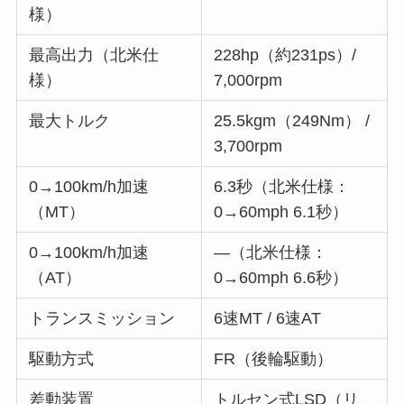
様）
最高出力（北米仕
228hp（約231ps）/
様）
7,000rpm
最大トルク
25.5kgm（249Nm） /
3,700rpm
0→100km/h加速
6.3秒（北米仕様：
（MT）
0→60mph 6.1秒）
0→100km/h加速
―（北米仕様：
（AT）
0→60mph 6.6秒）
トランスミッション
6速MT / 6速AT
駆動方式
FR（後輪駆動）
差動装置
トルセン式LSD（リ