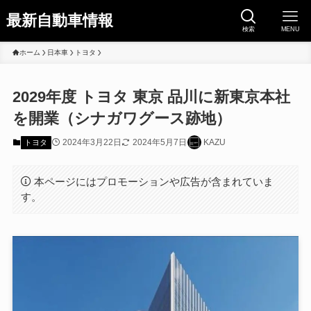
最新自動車情報
検索
MENU
ホーム
日本車
トヨタ
2029年度 トヨタ 東京 品川に新東京本社
を開業（シナガワグース跡地）
2024年3月22日
2024年5月7日
KAZU
トヨタ
本ページにはプロモーションや広告が含まれていま
す。