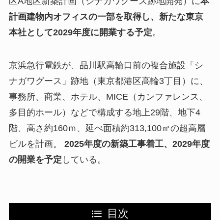
区A地区新築計画（シナガワグース跡地開発）に
本
計画建物内オフィスの一部を取得し、新たな東京
本社として2029年度に開業する予定
。
京浜急行電鉄が、品川駅高輪口前の複合施設「シ
ナガワグース」跡地（東京都港区高輪3丁目）に、
事務所、商業、ホテル、MICE（カンファレンス、
多目的ホール）などで構成する地上29階、地下4
階、高さ約160ｍ、延べ面積約313,100㎡の超高層
ビルを計画。
2025年度の新築工事着工、2029年度
の開業を予定
している。
目次