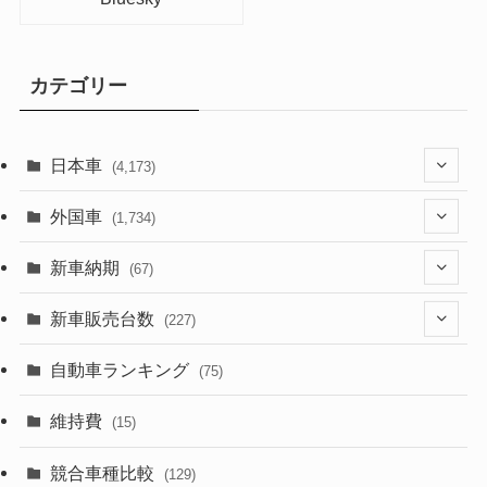
カテゴリー
日本車
(4,173)
(1,321)
外国車
(1,734)
(329)
(274)
新車納期
(67)
(526)
(188)
(28)
新車販売台数
(227)
(599)
(242)
(8)
(21)
自動車ランキング
(75)
(357)
(165)
(12)
(10)
維持費
(15)
(328)
(85)
(7)
(11)
競合車種比較
(129)