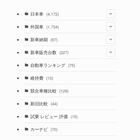
日本車
(4,172)
(1,321)
外国車
(1,734)
(329)
(274)
新車納期
(67)
(525)
(188)
(28)
新車販売台数
(227)
(599)
(242)
(8)
(21)
自動車ランキング
(75)
(357)
(165)
(12)
(10)
維持費
(15)
(328)
(85)
(7)
(11)
競合車種比較
(129)
(194)
(84)
(3)
(7)
新旧比較
(44)
(230)
(14)
(3)
(5)
試乗 レビュー 評価
(15)
(253)
(222)
(5)
(7)
カーナビ
(70)
(58)
(50)
(1)
(5)