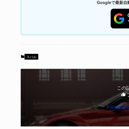
Googleで最
スバル
この
Follow @c