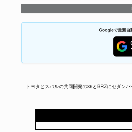
Googleで最
トヨタとスバルの共同開発の86とBRZにセダン