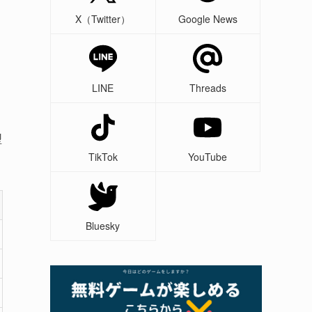
X（Twitter）
Google News
LINE
Threads
型
TikTok
YouTube
Bluesky