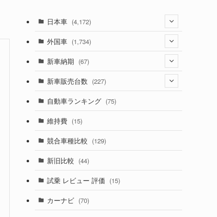
日本車
(4,172)
(1,321)
外国車
(1,734)
(329)
(274)
新車納期
(67)
(525)
(188)
(28)
新車販売台数
(227)
(599)
(242)
(8)
(21)
自動車ランキング
(75)
(357)
(165)
(12)
(10)
維持費
(15)
(328)
(85)
(7)
(11)
競合車種比較
(129)
(194)
(84)
(3)
(7)
新旧比較
(44)
(230)
(14)
(3)
(5)
試乗 レビュー 評価
(15)
(253)
(222)
(5)
(7)
カーナビ
(70)
(58)
(50)
(1)
(5)