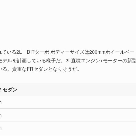
ている2L DITターボ ボディーサイズは200mmホイールベー
デルを計画している様子だ。2L直噴エンジン+モーターの新
いる。貴重なFRセダンとなりそうだ。
Z セダン
m
m
m