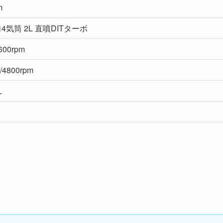
m
4気筒 2L 直噴DITターボ
600rpm
/4800rpm
L