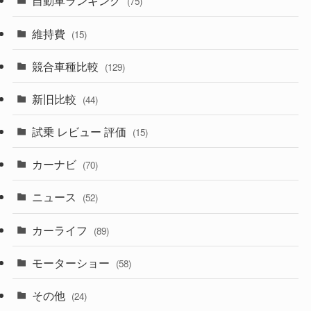
自動車ランキング
(75)
(357)
(165)
(12)
(10)
維持費
(15)
(328)
(85)
(7)
(11)
競合車種比較
(129)
(194)
(84)
(3)
(7)
新旧比較
(44)
(230)
(14)
(3)
(5)
試乗 レビュー 評価
(15)
(253)
(222)
(5)
(7)
カーナビ
(70)
(58)
(50)
(1)
(5)
ニュース
(52)
(43)
(28)
(8)
カーライフ
(27)
(6)
(89)
(1)
(9)
(26)
モーターショー
(58)
(15)
(57)
その他
(24)