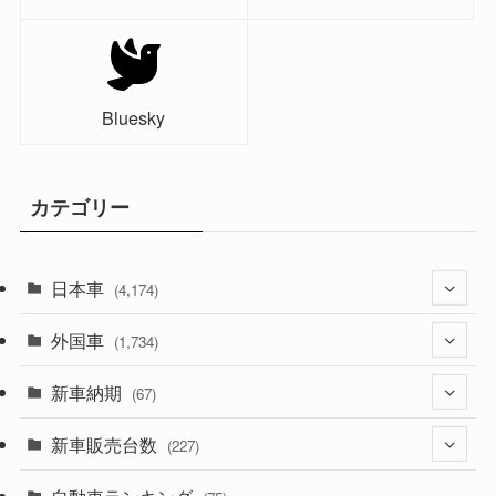
Bluesky
カテゴリー
日本車
(4,174)
外国車
(1,321)
(1,734)
(329)
新車納期
(274)
(67)
(526)
(188)
新車販売台数
(28)
(227)
(600)
(242)
(8)
(21)