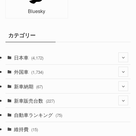
Bluesky
カテゴリー
日本車
(4,172)
外国車
(1,321)
(1,734)
(329)
新車納期
(274)
(67)
(525)
(188)
新車販売台数
(28)
(227)
(599)
(242)
(8)
自動車ランキング
(21)
(75)
(357)
(165)
(12)
(10)
維持費
(15)