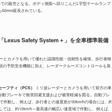
ド体系での販売となる。ボディ側面へ回りこんだL字型テールランプ
50mm延長されている。
exus Safety System＋」を全車標準装備
ーとカメラを用いて優れた認識性能・信頼性を確保。歩行者検
３種類の予防安全機能に加え、レーダークルーズコントロールも装
セーフティ（PCS）
ミリ波レーダーとカメラを用いて前方の車
自動ブレーキで衝突回避支援および被害軽減を図る。自動ブレ
域で作動し、例えば、歩行者との速度差が30km/hの場合には、
対しては、約10km/h～最高速の幅広い速度域で作動し、例えば、