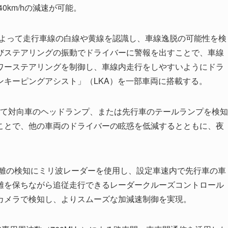
0km/hの減速が可能。
よって走行車線の白線や黄線を認識し、車線逸脱の可能性を検
びステアリングの振動でドライバーに警報を出すことで、車線
ワーステアリングを制御し、車線内走行をしやすいようにドラ
ンキーピングアシスト」（LKA）を一部車両に搭載する。
て対向車のヘッドランプ、または先行車のテールランプを検知
ことで、他の車両のドライバーの眩惑を低減するとともに、夜
離の検知にミリ波レーダーを使用し、設定車速内で先行車の車
離を保ちながら追従走行できるレーダークルーズコントロール
カメラで検知し、よりスムーズな加減速制御を実現。