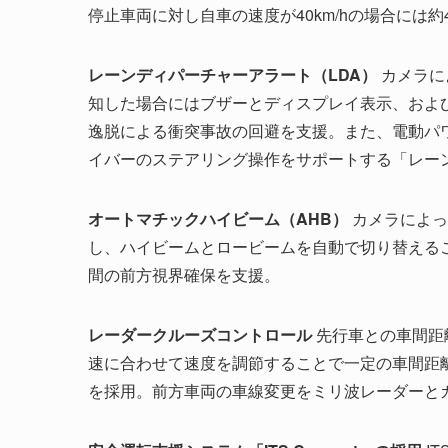
停止車両に対し自車の速度が40km/hの場合には約4
レーンディパーチャーアラート（LDA）
カメラに
知した場合にはブザーとディスプレイ表示、およ
逸脱による衝突事故の回避を支援。また、電動パ
イバーのステアリング操作をサポートする「レー
オートマチックハイビーム（AHB）
カメラによっ
し、ハイビームとロービームを自動で切り替える
間の前方視界確保を支援。
レーダークルーズコントロール
先行車との車間距
速に合わせて速度を調節することで一定の車間距
を採用。前方車両の車線変更をミリ波レーダーと