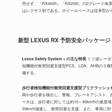
売せず、「RX450h」「RX200t」の2グレー
はレクサス初である。ホイールベースは従来型から
新型 LEXUS RX 予防安全パッケージ「L
Lexus Safety System + の主な特長
ミリ波レーダ
知機能付衝突回避支援型PCS、LDA、AHBの
備する。
歩行者検知機能付衝突回避支援型プリクラッシュ
両や歩行者を検出し、警報、ブレーキアシスト、
ーキは、歩行者に対しては約10～80km/hの速度
30km/h減速し、衝突回避を支援。また、車両に