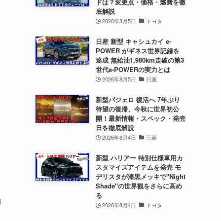
ドは？変更点・価格・燃費を徹
底解説
2026年8月5日
トヨタ
日産 新型 キャシュカイ e-
POWER がギネス世界記録を
達成 無給油1,980km走破の第3
世代e-POWERの実力とは
2026年8月5日
日産
新型パジェロ 復活へ 7年ぶり
待望の復帰、今秋に世界初公
開！最新情報・スペック・発売
日を徹底解説
2026年8月4日
三菱
新型 ハリアー 特別仕様車用カ
スタマイズアイテムを発売 モ
デリスタが漆黒メッキで"Night
Shade"の世界観をさらに高め
る
約
2026年8月4日
トヨタ