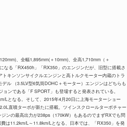
mm)、全幅1,895mm(＋10mm)、全高1,710mm（＋
気になる「RX450h」「RX350」のエンジンだが、旧型に搭載さ
Cのアトキンソンサイクルエンジンと高トルクモーター内蔵のトラ
ル （3.5LV型6気筒DOHC＋モーター）エンジンはどちらも
ィバージョンである「F SPORT」も登場すると発表されている。
8.8km/Lとなる。そして、2015年4月20日に上海モーターショー
直4 2.0L直噴ターボが新たに搭載。ツインスクロールターボチャー
エンジンの最高出力が238ps（170kW）もあるのでまずRXでも問
は11.2km/L～11.8km/Lとなる、日本では、「RX350」を発