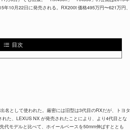
10月22日に発売される。RX200t 価格495万円〜621万円
目次
海外輸出名として使われた。厳密には旧型は3代目のRXだが、トヨ
た、LEXUS NX が発売されたことにより、より4代目とな
先代モデルと比べて、ホイールベースを50mm伸ばすととも