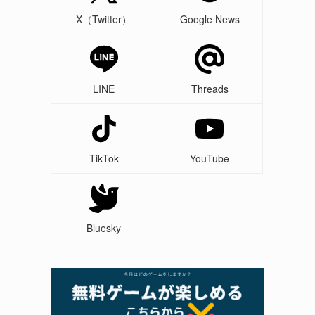
、
X（Twitter）
Google News
LINE
Threads
TikTok
YouTube
Bluesky
タ