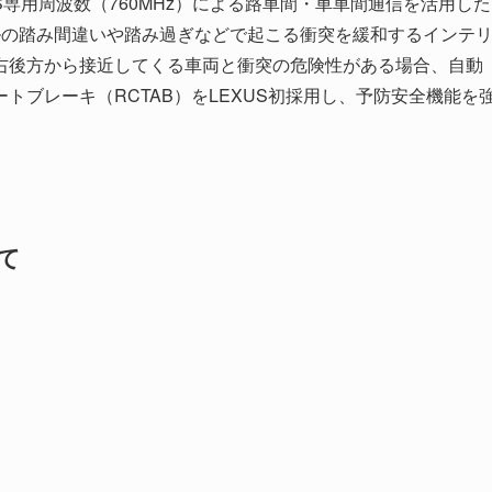
TS専用周波数（760MHz）による路車間・車車間通信を活用した
アクセルの踏み間違いや踏み過ぎなどで起こる衝突を緩和するインテ
右後方から接近してくる車両と衝突の危険性がある場合、自動
トブレーキ（RCTAB）をLEXUS初採用し、予防安全機能を
いて