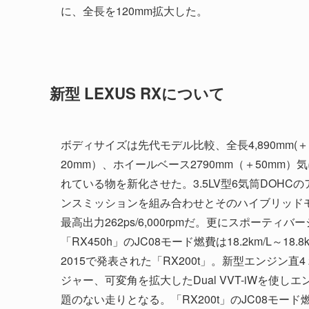
に、全長を120mm拡大した。
新型 LEXUS RXについて
ボディサイズは先代モデル比較、全長4,890mm(＋120
20mm）、ホイールベース2790mm（＋50mm）
れている物を新化させた。3.5LV型6気筒DOH
ンスミッションを組み合わせとそのハイブリッドモデ
最高出力262ps/6,000rpmだ。更にスポーテ
「RX450h」のJC08モード燃費は18.2km/L～1
2015で発表された「RX200t」。新型エンジン
ジャー、可変角を拡大したDual VVT-iWを使し
題のない走りとなる。「RX200t」のJC08モード燃費