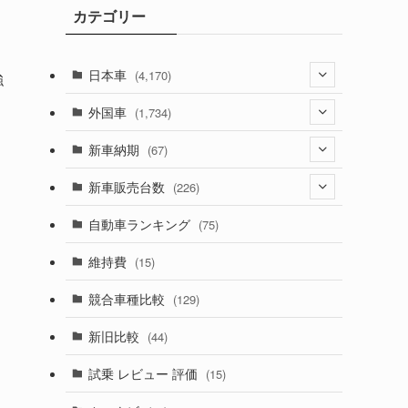
カテゴリー
ブ
リ
日本車
(4,170)
強
(1,320)
外国車
(1,734)
(329)
(274)
新車納期
(67)
(525)
(188)
(28)
新車販売台数
(226)
(599)
(242)
(8)
(21)
自動車ランキング
(75)
(356)
(165)
(12)
(10)
維持費
(15)
(328)
(85)
(7)
(11)
競合車種比較
(129)
(194)
(84)
(3)
(7)
新旧比較
(44)
(230)
(14)
(3)
(5)
試乗 レビュー 評価
(15)
(253)
(222)
(5)
(7)