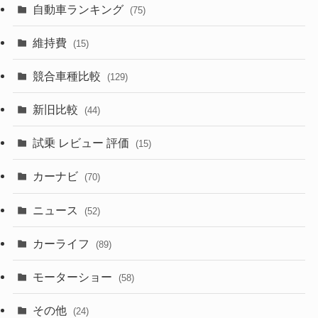
(242)
(8)
(21)
自動車ランキング
(75)
(357)
(165)
(12)
(10)
維持費
(15)
(328)
(85)
(7)
(11)
競合車種比較
(129)
(194)
(84)
(3)
(7)
新旧比較
(44)
(230)
(14)
(3)
(5)
試乗 レビュー 評価
(15)
(253)
(222)
(5)
(7)
カーナビ
(70)
(58)
(50)
(1)
(5)
ニュース
(52)
(43)
(28)
(8)
カーライフ
(27)
(6)
(89)
(1)
(9)
(26)
モーターショー
(58)
(15)
(57)
その他
(24)