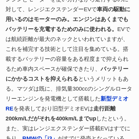
対して、レンジエクステンダーEVで
車両の駆動に
用いるのはモーターのみ。エンジンはあくまでも
バッテリーを充電するためのみに使われる。
EVで
は航続距離が最大のネックといわれていますが、
これを補完する技術として注目を集めている。搭
載するバッテリーの容量をある程度まで抑えられ
るため車内スペースが確保できたり、
バッテリー
にかかるコストを抑えられる
というメリットもあ
る。マツダは既に、排気量300ccのシングルロータ
リーエンジンを発電機として搭載した
新型デミオ
RE
を発表しており旧型デミオEVは
走行距離
200km/Lだがそれを400km/Lまでup
したという。
また、実はレンジエクステンダー搭載EVはすでに
あり、
BMWの「i3」
がすでに発売となっている。