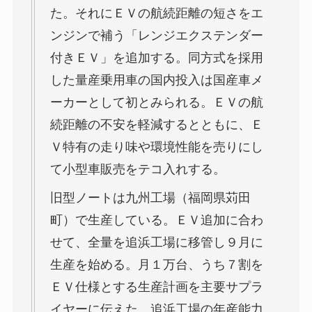
た。それにＥＶの航続距離の短さをエ
ンジンで補う「レンジエクステンダー
付きＥＶ」を追加する。同方式を採用
した量産乗用車の国内投入は国産車メ
ーカーとして初とみられる。ＥＶの航
続距離の不安を軽減するとともに、Ｅ
Ｖ特有の走り味や環境性能を売りにし
て小型車販売をテコ入れする。
旧型ノートは九州工場（福岡県苅田
町）で生産している。ＥＶ追加に合わ
せて、全量を追浜工場に移管し９月に
生産を始める。月１万台、うち７割を
ＥＶ仕様とする生産計画を主要サプラ
イヤーに伝えた。追浜工場の年産能力