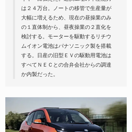
は２４万台。ノートの移管で生産量が
大幅に増えるため、現在の昼操業のみ
の１直体制から、昼夜操業の２直化を
検討する。モーターを駆動するリチウ
ムイオン電池はパナソニック製を搭載
する。日産の旧型ＥＶの駆動用電池は
すべてＮＥＣとの合弁会社からの調達
か内製だった。