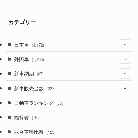
カテゴリー
日本車
(4,172)
外国車
(1,321)
(1,734)
(329)
新車納期
(274)
(67)
(525)
(188)
新車販売台数
(28)
(227)
(599)
(242)
(8)
自動車ランキング
(21)
(75)
(357)
(165)
(12)
(10)
維持費
(15)
(328)
(85)
(7)
(11)
競合車種比較
(129)
(194)