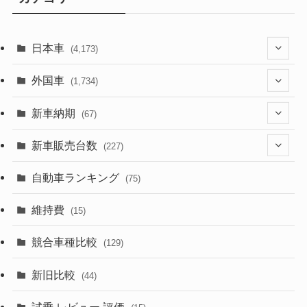
日本車
(4,173)
(1,321)
外国車
(1,734)
(329)
(274)
新車納期
(67)
(526)
(188)
(28)
新車販売台数
(227)
(599)
(242)
(8)
(21)
自動車ランキング
(75)
(357)
(165)
(12)
(10)
維持費
(15)
(328)
(85)
(7)
(11)
競合車種比較
(129)
(194)
(84)
(3)
(7)
新旧比較
(44)
(230)
(14)
(3)
(5)
試乗 レビュー 評価