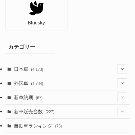
Bluesky
カテゴリー
日本車
(4,173)
(1,321)
外国車
(1,734)
(329)
(274)
新車納期
(67)
(526)
(188)
(28)
新車販売台数
(227)
(599)
(242)
(8)
(21)
自動車ランキング
(75)
(357)