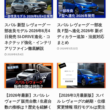
スバル 新型 レヴォーグ 一
スバル レヴォーグ 一部改
部改良モデル 2026年6月4
良 F型へ進化 2026年 新ボ
日発売 SI-DRIVE進化・コ
ディカラー追加・法規対応
ネクテッド強化・インテリ
まとめ
アリファイン徹底解説
2026年5月22日
2026年6月4日
【2026年最新】スバル レ
【2026年3月最新版】スバ
ヴォーグ 販売台数 / 生産台
ル レヴォーグの納期・仕様
数の推移は？歴史を紐解く
変更情報 現行モデルは受注