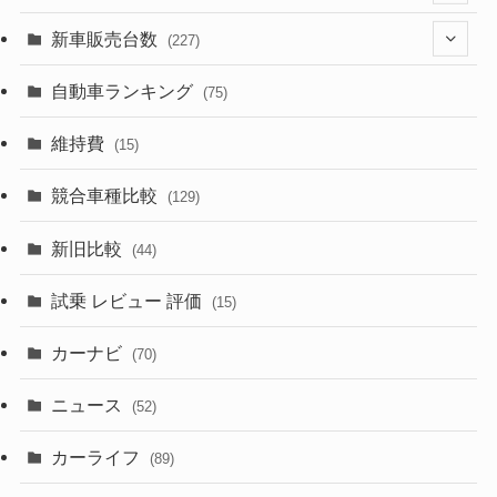
(526)
(188)
(28)
新車販売台数
(227)
(599)
(242)
(8)
(21)
自動車ランキング
(75)
(357)
(165)
(12)
(10)
維持費
(15)
(328)
(85)
(7)
(11)
競合車種比較
(129)
(194)
(84)
(3)
(7)
新旧比較
(44)
(230)
(14)
(3)
(5)
試乗 レビュー 評価
(15)
(253)
(222)
(5)
(7)
カーナビ
(70)
(58)
(50)
(1)
(5)
ニュース
(52)
(43)
(28)
(8)
カーライフ
(27)
(6)
(89)
(1)