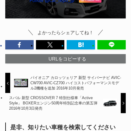
Follow @car_repo_jp
よかったらシェアしてね！
URLをコピーする
パイオニア カロッツェリア 新型 サイバーナビ AVIC-
CW700 AVIC-CZ700 ハイコストパフォーマンスモデ
ル2機種を追加 2016年10月発売
スバル 新型 CROSSOVER 7 特別仕様車「Active
Style」 BOXERエンジン50周年特別記念車の第五弾
2016年10月3日発売
是非、知りたい車種を検索してください