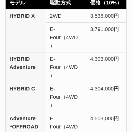
モデル
駆動方式
価格（10%）
HYBRID X
2WD
3,538,000円
E-
3,791,000円
Four（4WD
）
HYBRID
E-
4,303,000円
Adventure
Four（4WD
）
HYBRID G
E-
4,304,000円
Four（4WD
）
Adventure
E-
4,503,000円
“OFFROAD
Four（4WD