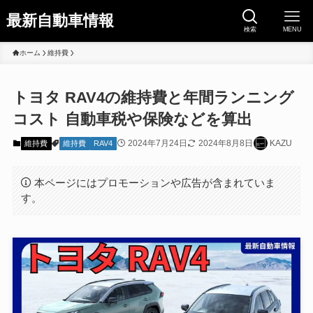
最新自動車情報
検索
MENU
ホーム
維持費
トヨタ RAV4の維持費と年間ランニング
コスト 自動車税や保険などを算出
2024年7月24日
2024年8月8日
KAZU
維持費
維持費
RAV4
本ページにはプロモーションや広告が含まれていま
す。