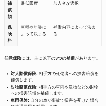
補
最低限度
加入者が選択
償
額
保
車種や年齢に
補償内容によって決ま
険
よって決まる
る
料
任意保険
には、主に以下の
3つの補償
があります。
対人賠償保険:
相手方の死傷者への損害賠償を
補償します。
対物賠償保険:
相手方の車両や建物などの財物
への損害賠償を補償します。
車両保険:
自分の車が事故で損害を受けた場合