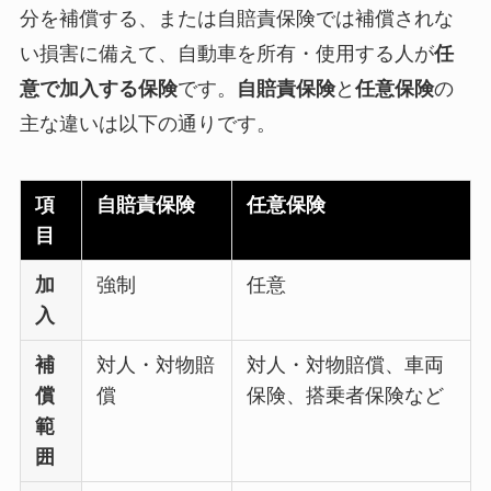
分を補償する、または自賠責保険では補償されな
い損害に備えて、自動車を所有・使用する人が
任
意で加入する保険
です。
自賠責保険
と
任意保険
の
主な違いは以下の通りです。
項
自賠責保険
任意保険
目
加
強制
任意
入
補
対人・対物賠
対人・対物賠償、車両
償
償
保険、搭乗者保険など
範
囲