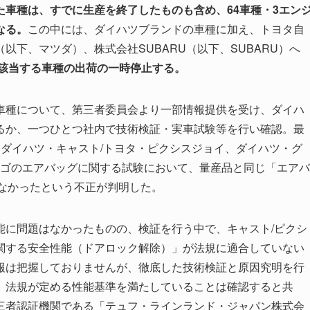
車種は、すでに生産を終了したものも含め、64車種・3エン
なる。
この中には、ダイハツブランドの車種に加え、トヨタ自
下、マツダ）、株式会社SUBARU（以下、SUBARU）へ
該当する車種の出荷の一時停止する。
車種について、第三者委員会より一部情報提供を受け、ダイハ
るか、一つひとつ社内で技術検証・実車試験等を行い確認。最
ラ、ダイハツ・キャスト/トヨタ・ピクシスジョイ、ダイハツ・グ
ンゴのエアバッグに関する試験において、量産品と同じ「エアバ
いなかったという不正が判明した。
能に問題はなかったものの、検証を行う中で、キャスト/ピクシ
関する安全性能（ドアロック解除）」が法規に適合していない
報は把握しておりませんが、徹底した技術検証と原因究明を行
。法規が定める性能基準を満たしていることは確認すると共
三者認証機関である「テュフ・ラインランド・ジャパン株式会