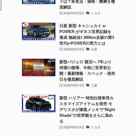
ドは？変更点・価格・燃費を徹
底解説
2026年8月5日
トヨタ
日産 新型 キャシュカイ e-
POWER がギネス世界記録を
達成 無給油1,980km走破の第3
世代e-POWERの実力とは
2026年8月5日
日産
新型パジェロ 復活へ 7年ぶり
待望の復帰、今秋に世界初公
開！最新情報・スペック・発売
日を徹底解説
2026年8月4日
三菱
新型 ハリアー 特別仕様車用カ
スタマイズアイテムを発売 モ
デリスタが漆黒メッキで"Night
Shade"の世界観をさらに高め
る
2026年8月4日
トヨタ