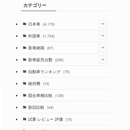
カテゴリー
ブ
日本車
(4,170)
(1,320)
外国車
(1,734)
(329)
(274)
新車納期
(67)
(525)
(188)
(28)
新車販売台数
(226)
(599)
(242)
(8)
(21)
自動車ランキング
(75)
(356)
(165)
(12)
(10)
維持費
(15)
(328)
(85)
(7)
(11)
競合車種比較
(129)
(194)
(84)
(3)
(7)
新旧比較
(44)
(230)
(14)
(3)
(5)
試乗 レビュー 評価
(15)
(253)
(222)
(5)
(7)