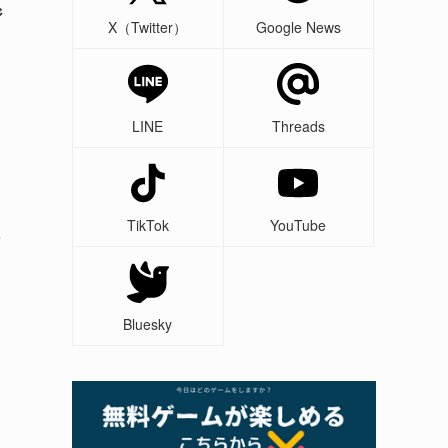
ジ
X（Twitter）
Google News
LINE
Threads
TikTok
YouTube
Bluesky