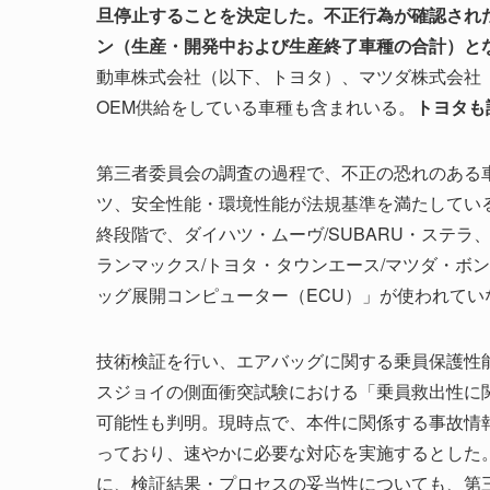
旦停止することを決定した。不正行為が確認された
ン（生産・開発中および生産終了車種の合計）と
動車株式会社（以下、トヨタ）、マツダ株式会社（以
OEM供給をしている車種も含まれいる。
トヨタも
第三者委員会の調査の過程で、不正の恐れのある
ツ、安全性能・環境性能が法規基準を満たしてい
終段階で、ダイハツ・ムーヴ/SUBARU・ステ
ランマックス/トヨタ・タウンエース/マツダ・ボ
ッグ展開コンピューター（ECU）」が使われて
技術検証を行い、エアバッグに関する乗員保護性
スジョイの側面衝突試験における「乗員救出性に
可能性も判明。現時点で、本件に関係する事故情
っており、速やかに必要な対応を実施するとした
に、検証結果・プロセスの妥当性についても、第