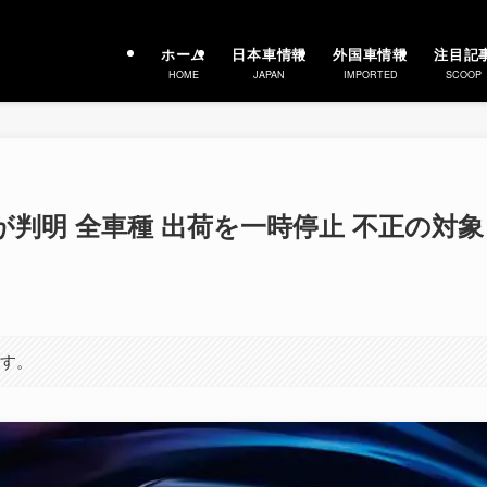
ホーム
日本車情報
外国車情報
注目記
HOME
JAPAN
IMPORTED
SCOOP
が判明 全車種 出荷を一時停止 不正の対象
ます。