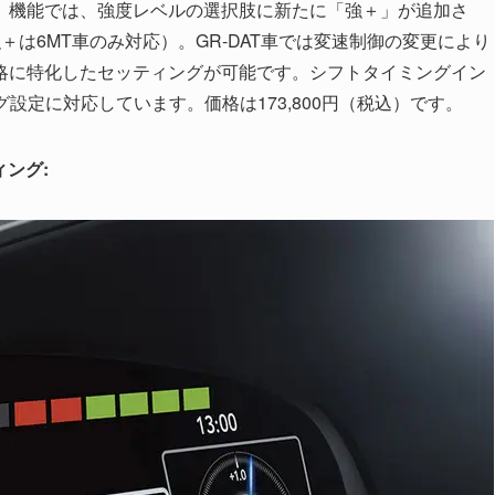
」機能では、強度レベルの選択肢に新たに「強＋」が追加さ
強＋は6MT車のみ対応）。GR-DAT車では変速制御の変更により
略に特化したセッティングが可能です。シフトタイミングイン
グ設定に対応しています。価格は173,800円（税込）です。
ィング: