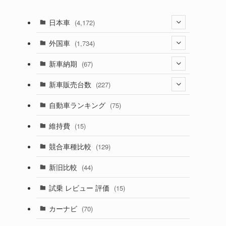
日本車
(4,172)
(1,321)
外国車
(1,734)
(329)
(274)
新車納期
(67)
(525)
(188)
(28)
新車販売台数
(227)
(599)
(242)
(8)
(21)
自動車ランキング
(75)
(357)
(165)
(12)
(10)
維持費
(15)
(328)
(85)
(7)
(11)
競合車種比較
(129)
(194)
(84)
(3)
(7)
新旧比較
(44)
(230)
(14)
(3)
(5)
試乗 レビュー 評価
(15)
(253)
(222)
(5)
(7)
カーナビ
(70)
(58)
(50)
(1)
(5)