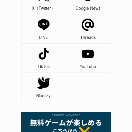
X（Twitter）
Google News
LINE
Threads
TikTok
YouTube
Bluesky
じ