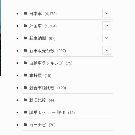
日本車
(4,172)
(1,321)
外国車
(1,734)
(329)
(274)
新車納期
(67)
(525)
(188)
(28)
新車販売台数
(227)
(599)
(242)
(8)
(21)
自動車ランキング
(75)
(357)
(165)
(12)
(10)
維持費
(15)
(328)
(85)
(7)
(11)
競合車種比較
(129)
(194)
(84)
(3)
(7)
イ
新旧比較
(44)
(230)
(14)
(3)
(5)
試乗 レビュー 評価
(15)
(253)
(222)
(5)
(7)
カーナビ
(70)
(58)
(50)
(1)
(5)