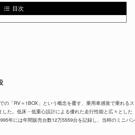
目次
役
までの「RV＝1BOX」という概念を覆す、乗用車感覚で乗れるス
ました。低床・低重心設計による優れた走行性能と広々とした
95年には年間販売台数12万5559台を記録し、当時のミニバ