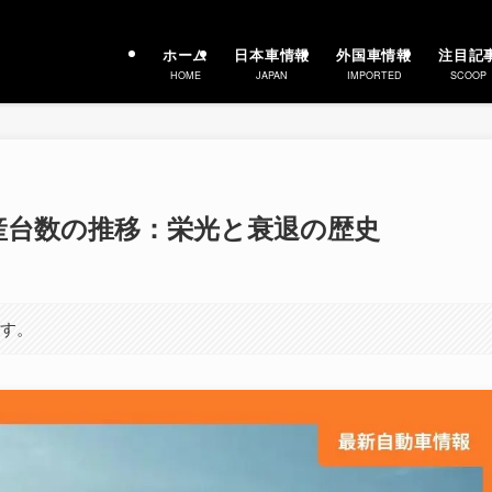
ホーム
日本車情報
外国車情報
注目記
HOME
JAPAN
IMPORTED
SCOOP
産台数の推移：栄光と衰退の歴史
ます。