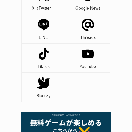
X（Twitter）
Google News
LINE
Threads
TikTok
YouTube
Bluesky
ン