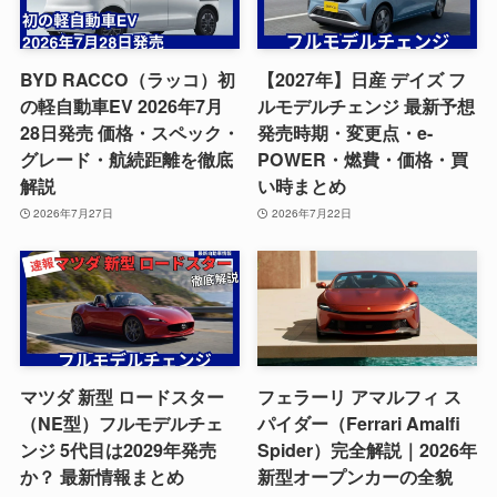
BYD RACCO（ラッコ）初
【2027年】日産 デイズ フ
の軽自動車EV 2026年7月
ルモデルチェンジ 最新予想
28日発売 価格・スペック・
発売時期・変更点・e-
グレード・航続距離を徹底
POWER・燃費・価格・買
解説
い時まとめ
2026年7月27日
2026年7月22日
マツダ 新型 ロードスター
フェラーリ アマルフィ ス
（NE型）フルモデルチェ
パイダー（Ferrari Amalfi
ンジ 5代目は2029年発売
Spider）完全解説｜2026年
か？ 最新情報まとめ
新型オープンカーの全貌