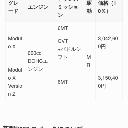
グレ
駆
価格（1
エンジン
ミッショ
ード
動
0％）
ン
6MT
Modul
3,042,60
CVT
o X
0円
+パドルシ
660cc
フト
M
DOHCエ
R
ンジン
Modul
o X
3,150,40
6MT
Versio
0円
n Z