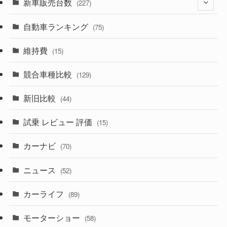
新車販売台数
(28)
(227)
(600)
(242)
(8)
自動車ランキング
(21)
(75)
(357)
(165)
(12)
(10)
維持費
(15)
(328)
(85)
(7)
(11)
競合車種比較
(129)
(194)
(84)
(3)
(7)
新旧比較
(44)
(230)
(14)
(3)
(5)
試乗 レビュー 評価
(15)
(253)
(222)
(5)
(7)
カーナビ
(70)
(58)
(50)
(1)
(5)
ニュース
(52)
(43)
(28)
(8)
カーライフ
(27)
(6)
(89)
(1)
(9)
(26)
モーターショー
(58)