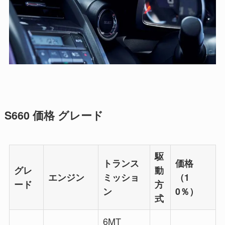
S660 価格 グレード
駆
トランス
価格
グレ
動
エンジン
ミッショ
（1
ード
方
ン
0％）
式
6MT