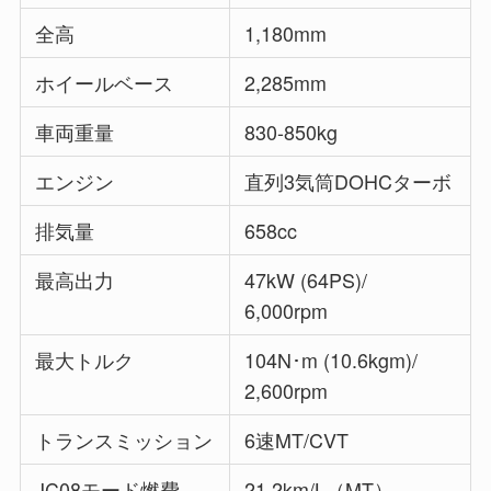
全高
1,180mm
ホイールベース
2,285mm
車両重量
830-850kg
エンジン
直列3気筒DOHCターボ
排気量
658cc
最高出力
47kW (64PS)/
6,000rpm
最大トルク
104N･m (10.6kgm)/
2,600rpm
トランスミッション
6速MT/CVT
JC08モード燃費
21.2km/L（MT）