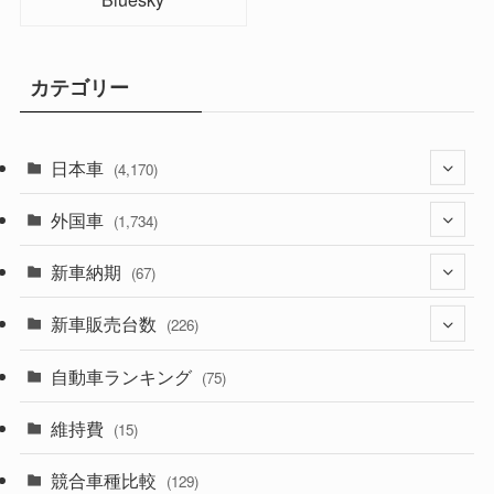
カテゴリー
日本車
(4,170)
外国車
(1,320)
(1,734)
(329)
新車納期
(274)
(67)
(525)
(188)
新車販売台数
(28)
(226)
(599)
(242)
(8)
自動車ランキング
(21)
(75)
(356)
(165)
(12)
(10)
維持費
(15)
(328)
(85)
(7)
(11)
競合車種比較
(129)