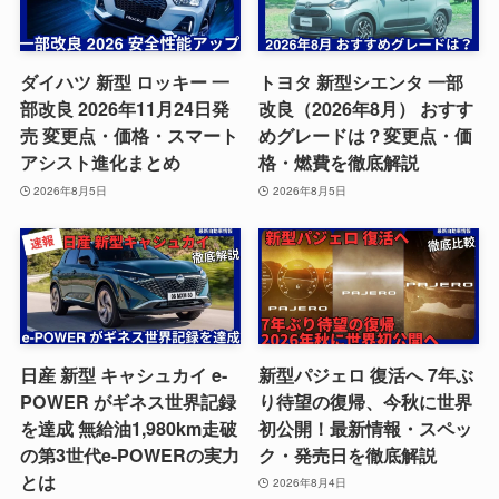
ダイハツ 新型 ロッキー 一
トヨタ 新型シエンタ 一部
部改良 2026年11月24日発
改良（2026年8月） おすす
売 変更点・価格・スマート
めグレードは？変更点・価
アシスト進化まとめ
格・燃費を徹底解説
2026年8月5日
2026年8月5日
日産 新型 キャシュカイ e-
新型パジェロ 復活へ 7年ぶ
POWER がギネス世界記録
り待望の復帰、今秋に世界
を達成 無給油1,980km走破
初公開！最新情報・スペッ
の第3世代e-POWERの実力
ク・発売日を徹底解説
とは
2026年8月4日