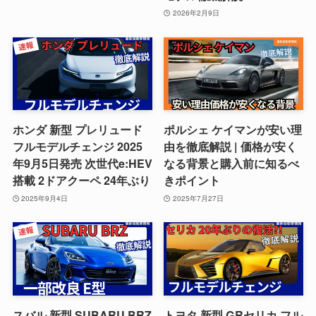
2026年2月9日
ホンダ 新型 プレリュード
ポルシェ ケイマンが安い理
フルモデルチェンジ 2025
由を徹底解説 | 価格が安く
年9月5日発売 次世代e:HEV
なる背景と購入前に知るべ
搭載 2ドアクーペ 24年ぶり
きポイント
2025年9月4日
2025年7月27日
スバル 新型 SUBARU BRZ
トヨタ 新型 GRセリカ フル