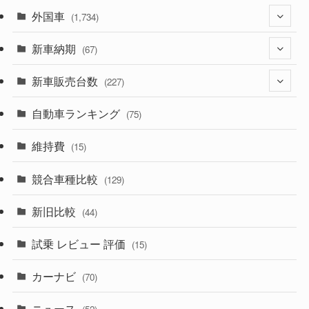
外国車
(1,321)
(1,734)
(329)
新車納期
(274)
(67)
(526)
(188)
新車販売台数
(28)
(227)
(600)
(242)
(8)
自動車ランキング
(21)
(75)
(357)
(165)
(12)
(10)
維持費
(15)
(328)
(85)
(7)
(11)
競合車種比較
(129)
(194)
(84)
(3)
(7)
新旧比較
(44)
(230)
(14)
(3)
(5)
試乗 レビュー 評価
(15)
(253)
(222)
(5)
(7)
カーナビ
(70)
(58)
(50)
(1)
(5)
ニュース