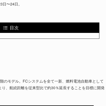
3日〜24日。
目次
開発最終段階のモデル。FCシステムを全て一新、燃料電池自動車として
より、航続距離を従来型比で約30％延長することを目標に開発