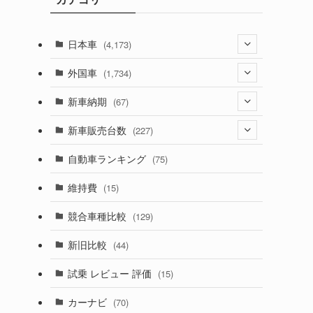
日本車
(4,173)
(1,321)
外国車
(1,734)
(329)
(274)
新車納期
(67)
(526)
(188)
(28)
新車販売台数
(227)
(599)
(242)
(8)
(21)
自動車ランキング
(75)
(357)
(165)
(12)
(10)
維持費
(15)
(328)
(85)
(7)
(11)
競合車種比較
(129)
(194)
(84)
(3)
(7)
新旧比較
(44)
(230)
(14)
(3)
(5)
試乗 レビュー 評価
(15)
(253)
(222)
(5)
(7)
カーナビ
(70)
(58)
(50)