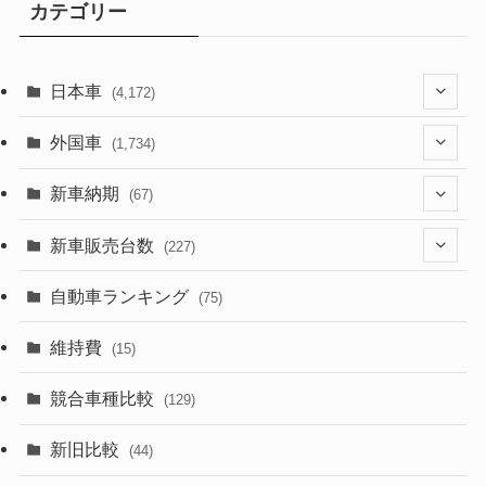
カテゴリー
日本車
(4,172)
(1,321)
外国車
(1,734)
(329)
(274)
新車納期
(67)
(525)
(188)
(28)
新車販売台数
(227)
(599)
(242)
(8)
(21)
自動車ランキング
(75)
(357)
(165)
(12)
(10)
維持費
(15)
(328)
(85)
(7)
(11)
競合車種比較
(129)
(194)
(84)
(3)
(7)
新旧比較
(44)
(230)
(14)
(3)
(5)