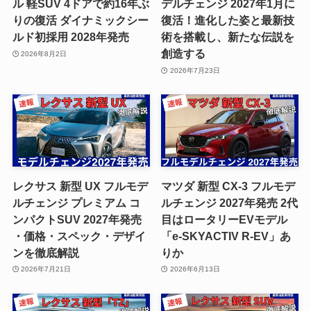
ル 軽SUV 4ドアで約16年ぶ
デルチェンジ 2027年1月に
りの復活 ダイナミックシー
復活！進化した姿と最新技
ルド初採用 2028年発売
術を搭載し、新たな伝説を
創造する
2026年8月2日
2026年7月23日
レクサス 新型 UX フルモデ
マツダ 新型 CX-3 フルモデ
ルチェンジ プレミアム コ
ルチェンジ 2027年発売 2代
ンパクトSUV 2027年発売
目はロータリーEVモデル
・価格・スペック・デザイ
「e-SKYACTIV R-EV」あ
ンを徹底解説
りか
2026年7月21日
2026年6月13日