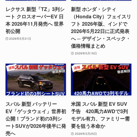
レクサス 新型「TZ」3列シ
新型 ホンダ・シティ
ート クロスオーバーEV 日
（Honda City）フェイスリ
本 2026年11月発売へ 世界
フト 2026年版、インドで
初公開
2026年5月22日に正式発表
へ ─ デザイン・スペック・
2026年5月31日
価格情報まとめ
2026年5月19日
スバル 新型 バッテリー
米国 スバル 新型 EV SUV
EV「ゲッタウェイ」世界初
予告 420馬力AWDで3列
公開！ブランド初の3列シ
モデル有力、ファミリー需
ートSUVが2026年後半に発
要を狙う本命か
売へ
2026年3月25日