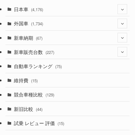
日本車
(4,176)
外国車
(1,322)
(1,734)
(330)
新車納期
(274)
(67)
(526)
(188)
新車販売台数
(28)
(227)
(600)
(242)
(8)
自動車ランキング
(21)
(75)
(357)
(165)
(12)
(10)
維持費
(15)
(328)
(85)
(7)
(11)
競合車種比較
(129)
(194)
(84)
(3)
(7)
新旧比較
(44)
(230)
(14)
(3)
(5)
試乗 レビュー 評価
(15)
(253)
(222)
(5)
(7)