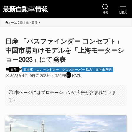
最新自動車情報
検索
MENU
ホーム
日本車
日産
日産 「パスファインダー コンセプト」
中国市場向けモデルを「上海モーターシ
ョー2023」にて発表
日産
高級車
コンセプトカー
クロスオーバー SUV
日本未発売
2023年4月19日
2023年4月20日
KAZU
本ページにはプロモーションや広告が含まれていま
す。