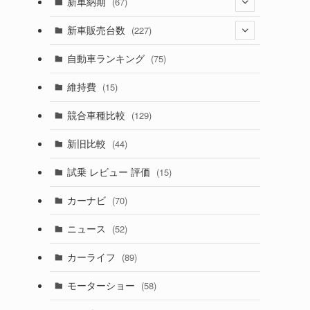
(274)
新車納期
(67)
(526)
(188)
(28)
新車販売台数
(227)
(600)
(242)
(8)
(21)
自動車ランキング
(75)
(357)
(165)
(12)
(10)
維持費
(15)
(328)
(85)
(7)
(11)
競合車種比較
(129)
(194)
(84)
(3)
(7)
新旧比較
(44)
(230)
(14)
(3)
(5)
試乗 レビュー 評価
(15)
(253)
(222)
(5)
(7)
カーナビ
(70)
(58)
(50)
(1)
(5)
ニュース
(52)
(43)
(28)
(8)
カーライフ
(89)
(27)
(6)
(1)
モーターショー
(58)
(9)
(26)