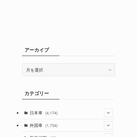
アーカイブ
ア
ー
カ
イ
カテゴリー
ブ
日本車
(4,174)
(1,321)
外国車
(1,734)
(329)