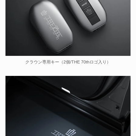
クラウン専用キー（2個/THE 70thロゴ入り）