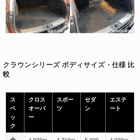
クラウンシリーズ ボディサイズ・仕様 比
較
ス
クロス
スポー
セダ
エステ
ペ
オーバ
ツ
ン
ート
ッ
ー
ク
全
4,930m
4,710m
5,030
4,930m