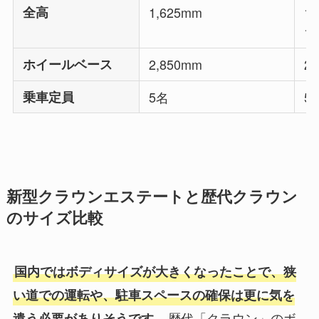
全高
1,625mm
1
1
ホイールベース
2,850mm
2
乗車定員
5名
5
新型クラウンエステートと歴代クラウン
のサイズ比較
国内ではボディサイズが大きくなったことで、狭
い道での運転や、駐車スペースの確保は更に気を
歴代「クラウン」のボ
遣う必要がありそうです。