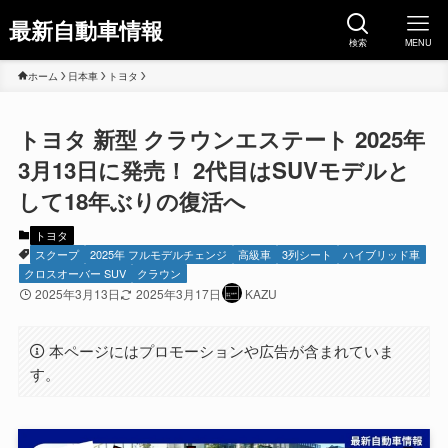
最新自動車情報
検索
MENU
ホーム
日本車
トヨタ
トヨタ 新型 クラウンエステート 2025年
3月13日に発売！ 2代目はSUVモデルと
して18年ぶりの復活へ
トヨタ
スクープ
2025年 フルモデルチェンジ
高級車
3列シート
ハイブリッド車
クロスオーバー SUV
クラウン
2025年3月13日
2025年3月17日
KAZU
本ページにはプロモーションや広告が含まれていま
す。