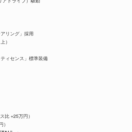
リアドライブ）駆動
テアリング」採用
向上）
フティセンス」標準装備
ース比 +25万円）
万円）