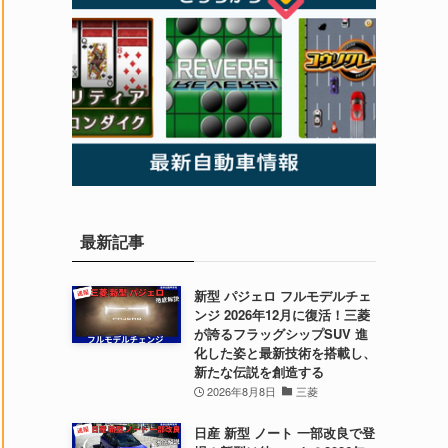
最新記事
新型 パジェロ フルモデルチェ
ンジ 2026年12月に復活！三菱
が誇るフラッグシップSUV 進
化した姿と最新技術を搭載し、
新たな伝説を創造する
2026年8月8日
三菱
日産 新型 ノート 一部改良で登