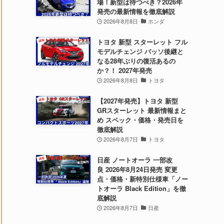
場！新型は待つべき？2026年
発売の最新情報を徹底解説
2026年8月8日
ホンダ
トヨタ 新型 スターレット フル
モデルチェンジ パッソ後継と
なる28年ぶりの復活あるの
か？！ 2027年発売
2026年8月8日
トヨタ
【2027年発売】トヨタ 新型
GRスターレット 最新情報まと
め スペック・価格・発売日を
徹底解説
2026年8月7日
トヨタ
日産 ノートオーラ 一部改
良 2026年8月24日発売 変更
点・価格・新特別仕様車「ノー
トオーラ Black Edition」を徹
底解説
2026年8月7日
日産