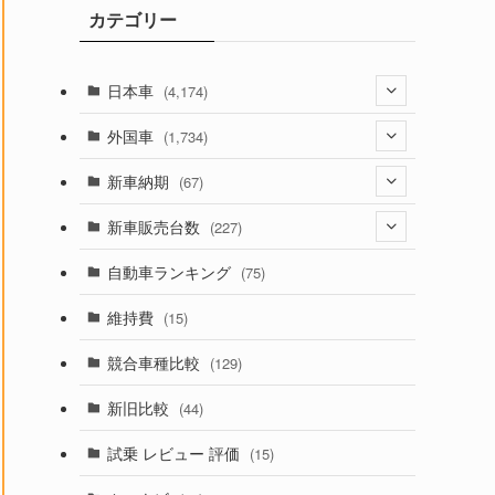
カテゴリー
ブ
日本車
(4,174)
(1,321)
外国車
(1,734)
(329)
(274)
新車納期
(67)
(526)
(188)
(28)
新車販売台数
(227)
(600)
(242)
(8)
(21)
自動車ランキング
(75)
(357)
(165)
(12)
(10)
維持費
(15)
(328)
(85)
(7)
(11)
競合車種比較
(129)
(194)
(84)
(3)
(7)
新旧比較
(44)
(230)
(14)
(3)
(5)
試乗 レビュー 評価
(15)
(253)
(222)
(5)
(7)