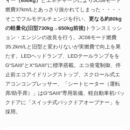
ィー（650kg）
とエネチャージによりJC08モード
燃費37km/Lとあっさり抜かれてしまった・・・・
そこでフルモデルチェンジを行い、
更なる約80kg
の軽量化(旧型730kg→650kg前後)
トランスミッシ
ョン・エンジンの改良を行う。JC08モード燃費
35.2km/Lと旧型と変わりないが実燃費で向上を果
たす。LEDヘッドランプ、LEDテールランプをを
G“SAIII”とX“SAIII”に標準搭載。エコ発電制御、停
止前エコアイドリングストップ、スクロール式エ
アコンコンプレッサー、「シートヒーター（運転
席/助手席）」はG“SAIII”専用装備、軽自動車初バッ
クドアに「スイッチ式バックドアオープナー」を
採用。