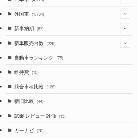
外国車
(1,320)
(1,734)
(329)
新車納期
(274)
(67)
(525)
(188)
新車販売台数
(28)
(226)
(599)
(242)
(8)
自動車ランキング
(21)
(75)
(356)
(165)
(12)
(10)
維持費
(15)
(328)
(85)
(7)
(11)
競合車種比較
(129)
(194)
(84)
(3)
(7)
新旧比較
(44)
(230)
(14)
(3)
(5)
試乗 レビュー 評価
(15)
(253)
(222)
(5)
(7)
カーナビ
(70)
(58)
(50)
(1)
(5)