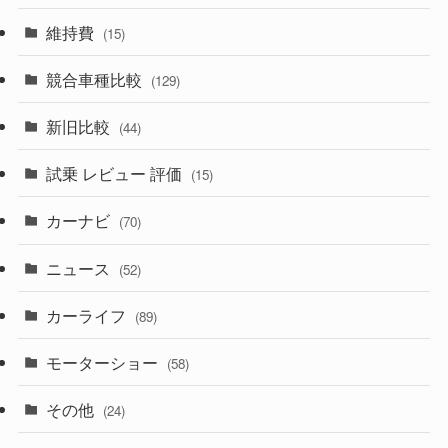
(357)
(165)
(12)
(10)
維持費
(15)
(328)
(85)
(7)
(11)
競合車種比較
(129)
(194)
(84)
(3)
(7)
新旧比較
(44)
(230)
(14)
(3)
(5)
試乗 レビュー 評価
(15)
(253)
(222)
(5)
(7)
カーナビ
(70)
(58)
(50)
(1)
(5)
ニュース
(52)
(43)
(28)
(8)
カーライフ
(27)
(6)
(89)
(1)
(9)
(26)
モーターショー
(58)
(15)
(57)
その他
(24)
(30)
(55)