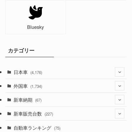
Bluesky
カテゴリー
日本車
(4,176)
外国車
(1,322)
(1,734)
(330)
新車納期
(274)
(67)
(526)
(188)
新車販売台数
(28)
(227)
(600)
(242)
(8)
自動車ランキング
(21)
(75)