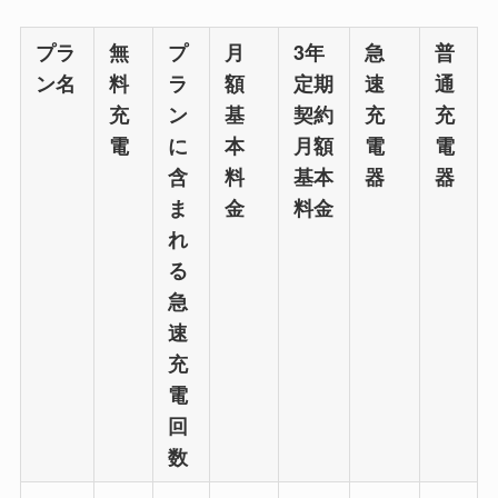
プラ
無
プ
月
3年
急
普
ン名
料
ラ
額
定期
速
通
充
ン
基
契約
充
充
電
に
本
月額
電
電
含
料
基本
器
器
ま
金
料金
れ
る
急
速
充
電
回
数