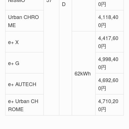
D
0円
Urban CHRO
4,118,40
ME
0円
4,417,60
e+ X
0円
4,998,40
e+ G
0円
62kWh
4,692,60
e+ AUTECH
0円
e+ Urban CH
4,710,20
ROME
0円