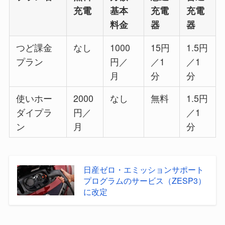
充電
基本
充電
充電
料金
器
器
つど課金
なし
1000
15円
1.5円
プラン
円／
／1
／1
月
分
分
使いホー
2000
なし
無料
1.5円
ダイプラ
円／
／1
ン
月
分
日産ゼロ・エミッションサポート
プログラムのサービス（ZESP3）
に改定