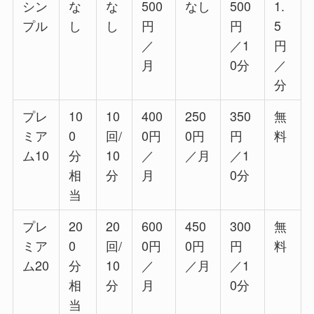
シン
な
な
500
なし
500
1.
プル
し
し
円
円
5
／
／1
円
月
0分
／
分
プレ
10
10
400
250
350
無
ミア
0
回/
0円
0円
円
料
ム10
分
10
／
／月
／1
相
分
月
0分
当
プレ
20
20
600
450
300
無
ミア
0
回/
0円
0円
円
料
ム20
分
10
／
／月
／1
相
分
月
0分
当