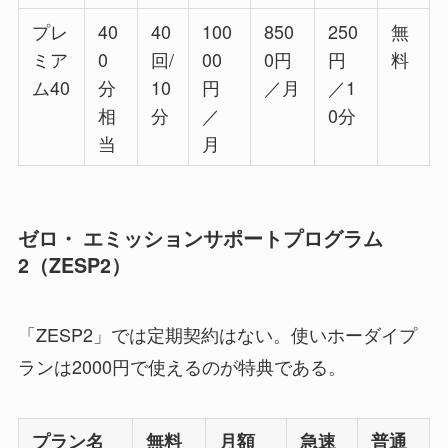
プレ
40
40
100
850
250
無
ミア
0
回/
00
0円
円
料
ム40
分
10
円
／月
／1
相
分
／
0分
当
月
ゼロ・ エミッションサポートプログラム
2（ZESP2）
「ZESP2」では定期契約はない。使いホーダイプ
ランは2000円で使えるのが特典である。
プラン名
無料
月額
急速
普通