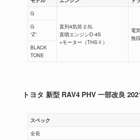
モデル
エンジン
ト
G
G
直列4気筒 2.5L
電
“Z”
直噴エンジンD-4S
無
+モーター（THSⅡ）
BLACK
TONE
トヨタ 新型 RAV4 PHV 一部改良 2
スペック
全長