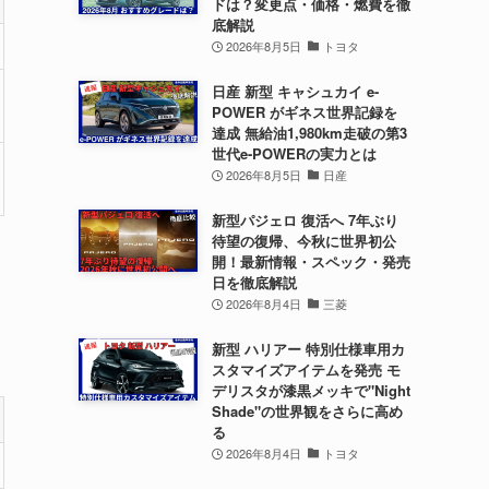
ドは？変更点・価格・燃費を徹
底解説
2026年8月5日
トヨタ
日産 新型 キャシュカイ e-
POWER がギネス世界記録を
達成 無給油1,980km走破の第3
世代e-POWERの実力とは
2026年8月5日
日産
新型パジェロ 復活へ 7年ぶり
待望の復帰、今秋に世界初公
開！最新情報・スペック・発売
日を徹底解説
2026年8月4日
三菱
新型 ハリアー 特別仕様車用カ
スタマイズアイテムを発売 モ
デリスタが漆黒メッキで"Night
Shade"の世界観をさらに高め
る
2026年8月4日
トヨタ