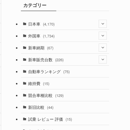
カテゴリー
ブ
日本車
(4,170)
(1,320)
外国車
(1,734)
(329)
(274)
新車納期
(67)
(525)
(188)
(28)
新車販売台数
(226)
(599)
(242)
(8)
(21)
自動車ランキング
(75)
(356)
(165)
(12)
(10)
維持費
(15)
(328)
(85)
(7)
(11)
競合車種比較
(129)
(194)
(84)
(3)
(7)
新旧比較
(44)
(230)
(14)
(3)
(5)
試乗 レビュー 評価
(15)
(253)
(222)
(5)
(7)