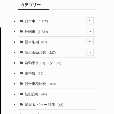
カテゴリー
ブ
日本車
(4,172)
(1,321)
外国車
(1,734)
(329)
(274)
新車納期
(67)
(525)
(188)
(28)
新車販売台数
(227)
(599)
(242)
(8)
(21)
自動車ランキング
(75)
(357)
(165)
(12)
(10)
維持費
(15)
(328)
(85)
(7)
(11)
競合車種比較
(129)
(194)
(84)
(3)
(7)
新旧比較
(44)
(230)
(14)
(3)
(5)
試乗 レビュー 評価
(15)
(253)
(222)
(5)
(7)