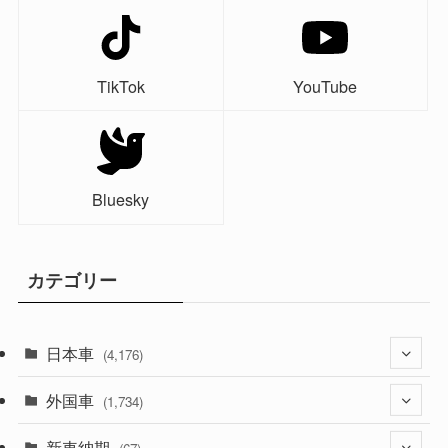
TikTok
YouTube
Bluesky
カテゴリー
日本車
(4,176)
外国車
(1,322)
(1,734)
(330)
新車納期
(274)