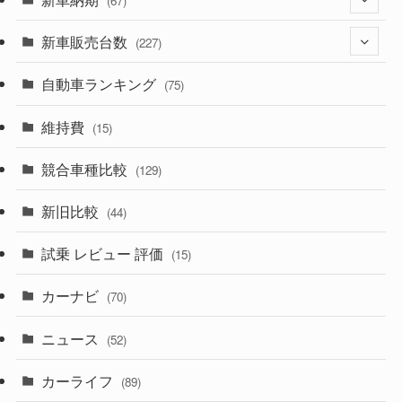
(67)
(526)
(188)
新車販売台数
(28)
(227)
(600)
(242)
(8)
自動車ランキング
(21)
(75)
(357)
(165)
(12)
(10)
維持費
(15)
(328)
(85)
(7)
(11)
競合車種比較
(129)
(194)
(84)
(3)
(7)
新旧比較
(44)
(230)
(14)
(3)
(5)
試乗 レビュー 評価
(15)
(253)
(222)
(5)
(7)
カーナビ
(70)
(58)
(50)
(1)
(5)
ニュース
(52)
(43)
(28)
(8)
カーライフ
(27)
(6)
(89)
(1)