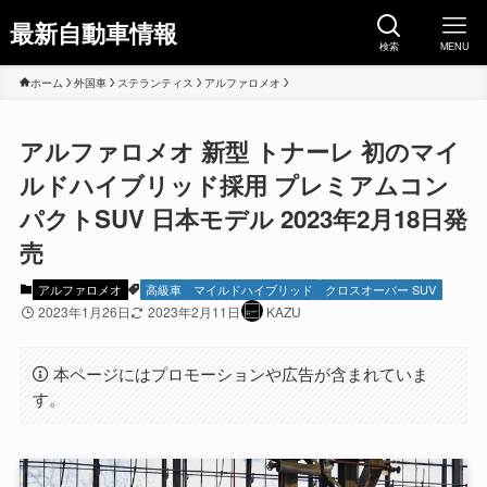
最新自動車情報
検索
MENU
ホーム
外国車
ステランティス
アルファロメオ
アルファロメオ 新型 トナーレ 初のマイ
ルドハイブリッド採用 プレミアムコン
パクトSUV 日本モデル 2023年2月18日発
売
アルファロメオ
高級車
マイルドハイブリッド
クロスオーバー SUV
2023年1月26日
2023年2月11日
KAZU
本ページにはプロモーションや広告が含まれていま
す。