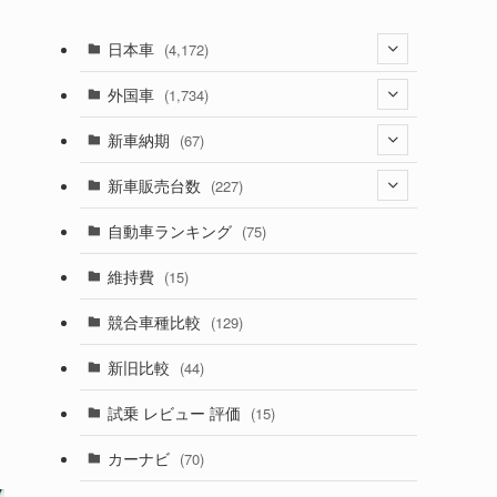
日本車
(4,172)
(1,321)
外国車
(1,734)
(329)
(274)
新車納期
(67)
(525)
(188)
(28)
新車販売台数
(227)
ま
(599)
(242)
(8)
(21)
自動車ランキング
(75)
(357)
(165)
(12)
(10)
維持費
(15)
、
(328)
(85)
(7)
(11)
競合車種比較
(129)
(194)
(84)
(3)
(7)
新旧比較
(44)
(230)
(14)
(3)
(5)
試乗 レビュー 評価
(15)
(253)
(222)
(5)
(7)
カーナビ
(70)
(58)
(50)
(1)
(5)