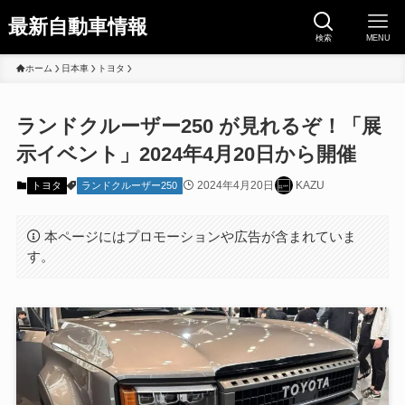
最新自動車情報
検索
MENU
ホーム
日本車
トヨタ
ランドクルーザー250 が見れるぞ！「展
示イベント」2024年4月20日から開催
2024年4月20日
KAZU
トヨタ
ランドクルーザー250
本ページにはプロモーションや広告が含まれていま
す。