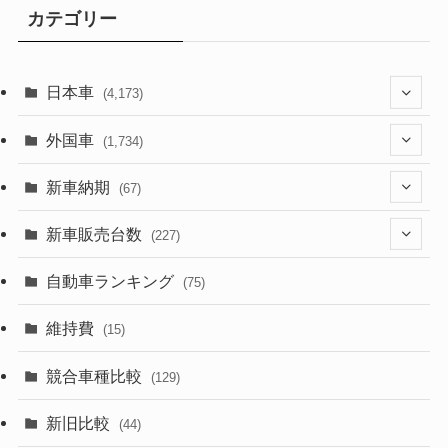
カテゴリー
日本車
(4,173)
(1,321)
外国車
(1,734)
(329)
(274)
新車納期
(67)
(526)
(188)
(28)
新車販売台数
(227)
(599)
(242)
(8)
(21)
自動車ランキング
(75)
(357)
(165)
(12)
(10)
維持費
(15)
(328)
(85)
(7)
(11)
競合車種比較
(129)
(194)
(84)
(3)
(7)
新旧比較
(44)
(230)
(14)
(3)