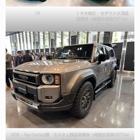
ZX
トヨタ純正・モデリスタ用品
装着車（特別仕様車ZX“First
Edition”）
AOS・Toy-Factory製 カスタム製品装着車（特別仕様車ZX“First